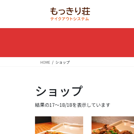
コ
ナ
ン
ビ
テ
ゲ
ン
ー
ツ
シ
に
ョ
移
ン
動
に
移
HOME
ショップ
動
ショップ
結果の17～18/18を表示しています