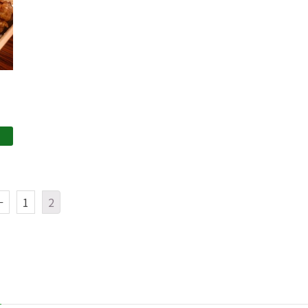
←
1
2